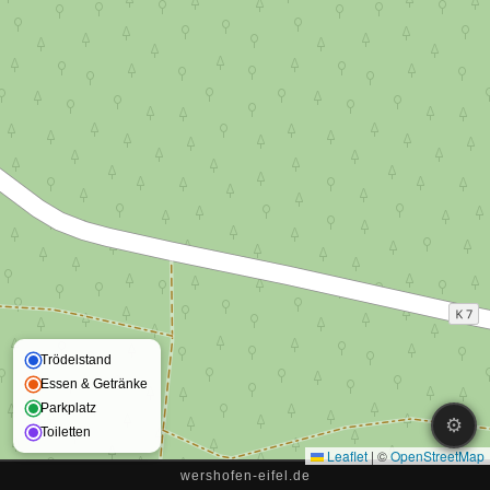
Trödelstand
Essen & Getränke
Parkplatz
⚙
Toiletten
Leaflet
|
©
OpenStreetMap
wershofen-eifel.de