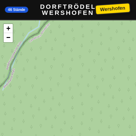
DORFTRÖDEL
Wershofen
46 Stände
WERSHOFEN
+
−